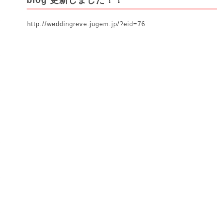
blog 更新しました！！
http://weddingreve.jugem.jp/?eid=76