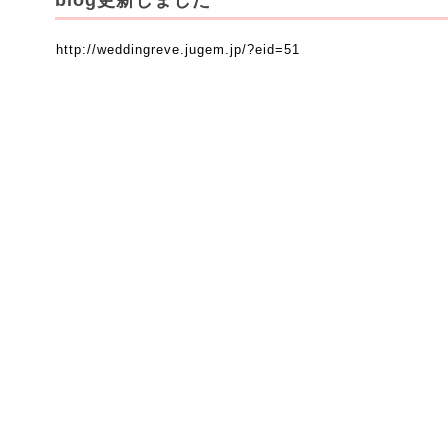
blog更新しました
http://weddingreve.jugem.jp/?eid=51